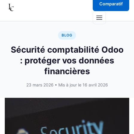
Aller au contenu
Comparatif
Menu
BLOG
Sécurité comptabilité Odoo
: protéger vos données
financières
23 mars 2026
• Mis à jour le 16 avril 2026