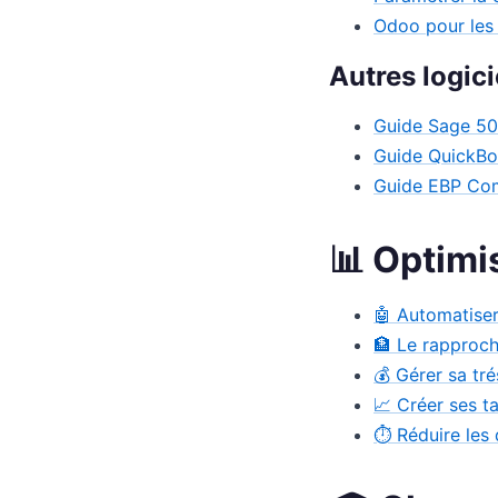
Odoo pour les
Autres logici
Guide Sage 50
Guide QuickB
Guide EBP Co
📊 Optimi
🤖 Automatiser
🏦 Le rapproc
💰 Gérer sa tr
📈 Créer ses t
⏱️ Réduire les 