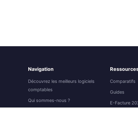
Navigation
Ressource
Découvrez les meilleurs logiciels
Comparatifs
comptables
Guides
Qui sommes-nous ?
E-Facture 20
Nous Contacter
À propos
 marché
Mentions Légales
Politique de confidentialité