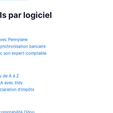
ls par logiciel
avec Pennylane
synchronisation bancaire
ec son expert-comptable
y de A à Z
CA avec Indy
claration d’impôts
 comptabilité Odoo