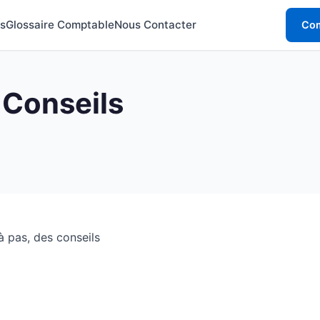
s
Glossaire Comptable
Nous Contacter
Com
 Conseils
à pas, des conseils