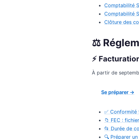
Comptabilité S
Comptabilité SA
Clôture des co
⚖️ Réglem
⚡ Facturatio
À partir de septembr
Se préparer →
✅ Conformité f
📁 FEC : fichi
📂 Durée de c
🔍 Préparer un 