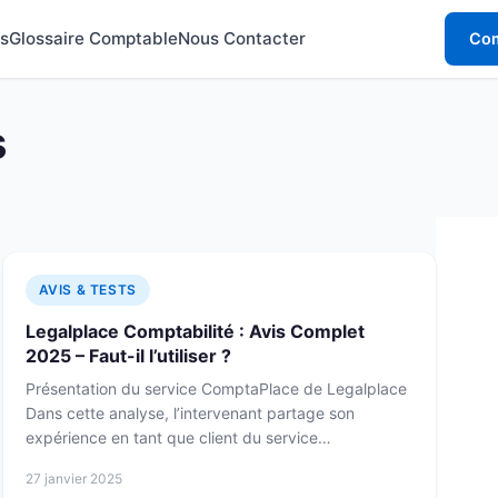
s
Glossaire Comptable
Nous Contacter
Com
s
AVIS & TESTS
Legalplace Comptabilité : Avis Complet
2025 – Faut-il l’utiliser ?
Présentation du service ComptaPlace de Legalplace
Dans cette analyse, l’intervenant partage son
expérience en tant que client du service
ComptaPlace,...
27 janvier 2025