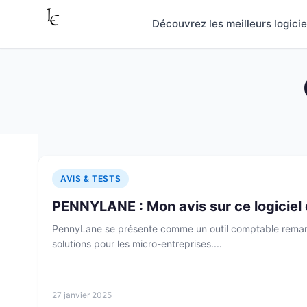
Aller au contenu
Découvrez les meilleurs logici
AVIS & TESTS
PENNYLANE : Mon avis sur ce logiciel 
PennyLane se présente comme un outil comptable remarqu
solutions pour les micro-entreprises....
27 janvier 2025