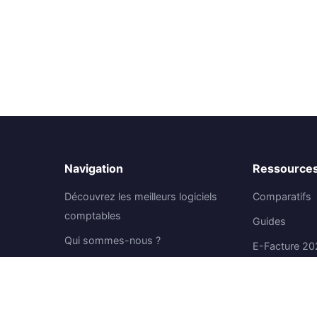
Navigation
Ressource
Découvrez les meilleurs logiciels
Comparatifs
comptables
Guides
Qui sommes-nous ?
E-Facture 20
Nous Contacter
À propos
 marché
Mentions Légales
Politique de confidentialité