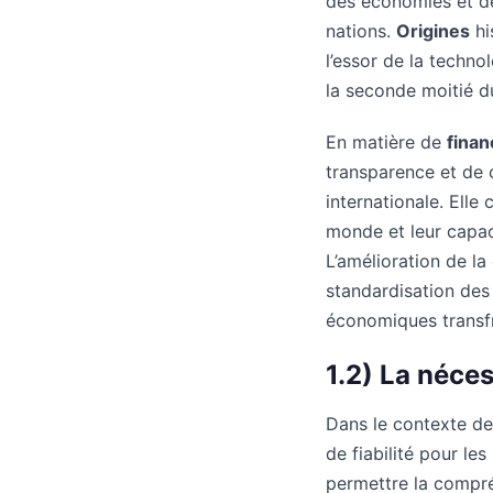
des économies et d
nations.
Origines
hi
l’essor de la techno
la seconde moitié d
En matière de
finan
transparence et de c
internationale. Elle
monde et leur capaci
L’amélioration de l
standardisation des
économiques transfr
1.2) La néce
Dans le contexte de 
de fiabilité pour le
permettre la compréh