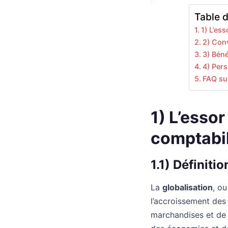
Table 
1) L’es
2) Con
3) Béné
4) Pers
FAQ sur
1) L’essor
comptabil
1.1) Définiti
La
globalisation
, o
l’accroissement des 
marchandises et de s