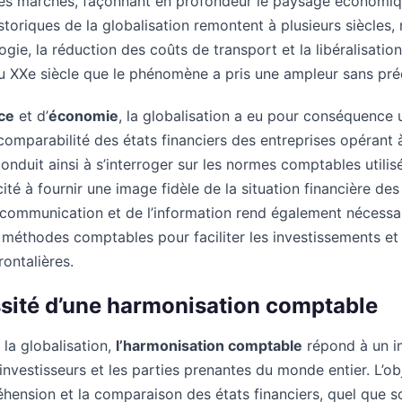
es marchés, façonnant en profondeur le paysage économiqu
storiques de la globalisation remontent à plusieurs siècles,
logie, la réduction des coûts de transport et la libéralisat
u XXe siècle que le phénomène a pris une ampleur sans pré
ce
et d’
économie
, la globalisation a eu pour conséquence
omparabilité des états financiers des entreprises opérant à
 conduit ainsi à s’interroger sur les normes comptables utilis
té à fournir une image fidèle de la situation financière des 
a communication et de l’information rend également nécessai
 méthodes comptables pour faciliter les investissements et 
ontalières.
ssité d’une harmonisation comptable
la globalisation,
l’harmonisation comptable
répond à un im
s investisseurs et les parties prenantes du monde entier. L’ob
ension et la comparaison des états financiers, quel que soi