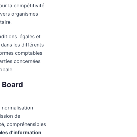
our la compétitivité
divers organismes
taire.
ditions légales et
 dans les différents
 normes comptables
arties concernées
obale.
s Board
a normalisation
ission de
ité, compréhensibles
les d’information