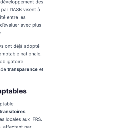
le développement des
 par l’IASB visent à
té entre les
d’évaluer avec plus
e.
ys ont déjà adopté
omptable nationale.
obligatoire
ande
transparence
et
mptables
ptable,
transitoires
es locales aux IFRS.
, affectant par