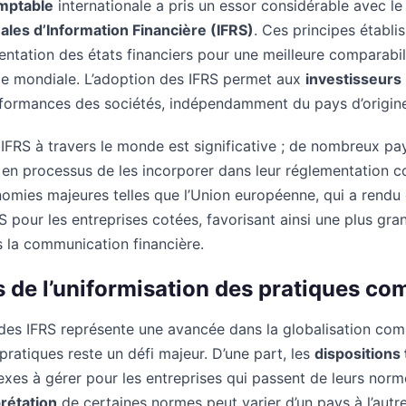
mptable
internationale a pris un essor considérable avec 
les d’Information Financière (IFRS)
. Ces principes établis
entation des états financiers pour une meilleure comparabili
elle mondiale. L’adoption des IFRS permet aux
investisseurs
rformances des sociétés, indépendamment du pays d’origin
IFRS à travers le monde est significative ; de nombreux pa
en processus de les incorporer dans leur réglementation c
nomies majeures telles que l’Union européenne, qui a rendu 
RS pour les entreprises cotées, favorisant ainsi une plus gr
 la communication financière.
is de l’uniformisation des pratiques co
 des IFRS représente une avancée dans la globalisation com
 pratiques reste un défi majeur. D’une part, les
dispositions 
xes à gérer pour les entreprises qui passent de leurs norm
prétation
de certaines normes peut varier d’un pays à l’autre