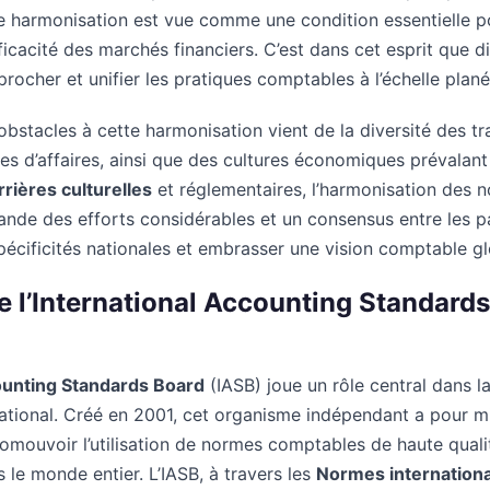
tte harmonisation est vue comme une condition essentielle p
efficacité des marchés financiers. C’est dans cet esprit que 
ocher et unifier les pratiques comptables à l’échelle plané
obstacles à cette harmonisation vient de la diversité des tra
ues d’affaires, ainsi que des cultures économiques prévalant
rrières culturelles
et réglementaires, l’harmonisation des
ande des efforts considérables et un consensus entre les p
pécificités nationales et embrasser une vision comptable gl
de l’International Accounting Standard
ounting Standards Board
(IASB) joue un rôle central dans l
national. Créé en 2001, cet organisme indépendant a pour m
omouvoir l’utilisation de normes comptables de haute qual
 le monde entier. L’IASB, à travers les
Normes internationa