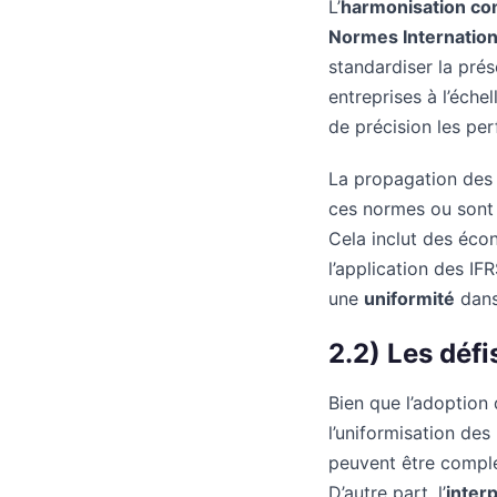
L’
harmonisation co
Normes Internationa
standardiser la prés
entreprises à l’éch
de précision les pe
La propagation des 
ces normes ou sont 
Cela inclut des éco
l’application des IF
une
uniformité
dans
2.2) Les déf
Bien que l’adoption
l’uniformisation des
peuvent être comple
D’autre part, l’
inter