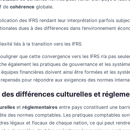
if de
cohérence
globale.
pplication des IFRS rendant leur interprétation parfois subjec
tionales dues à des différences dans l’environnement écono
xité liés à la transition vers les IFRS
 souligner que cette convergence vers les IFRS n’a pas seul
che également les pratiques de gouvernance et les système
s équipes financières doivent ainsi être formées et les sys
 repensés pour répondre aux exigences des normes internat
 des différences culturelles et régleme
urelles
et
réglementaires
entre pays constituent une barriè
te des normes comptables. Les pratiques comptables so
res légaux et fiscaux de chaque nation, ce qui peut rendre 