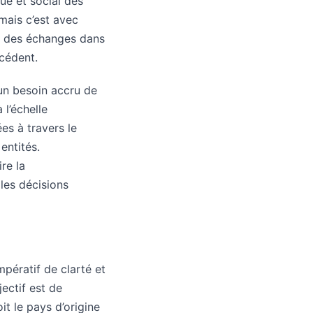
e et social des
 mais c’est avec
ion des échanges dans
cédent.
 un besoin accru de
 l’échelle
ées à travers le
entités.
re la
les décisions
pératif de clarté et
jectif est de
t le pays d’origine