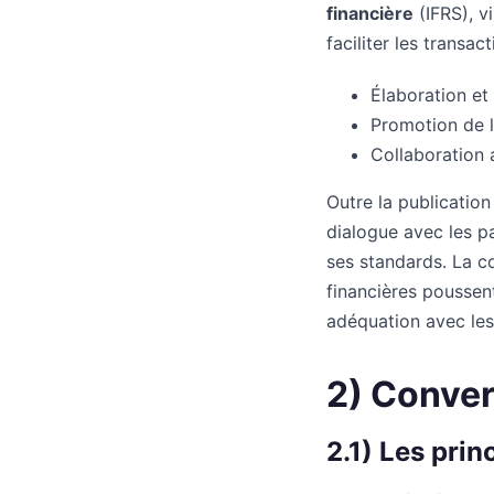
financière
(IFRS), v
faciliter les transa
Élaboration et
Promotion de l
Collaboration 
Outre la publication
dialogue avec les pa
ses standards. La c
financières poussent
adéquation avec les
2) Conve
2.1) Les prin