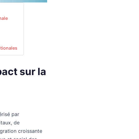
nale
ationales
pact sur la
érisé par
itaux, de
égration croissante